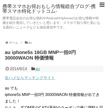
携帯スマホお得おもしろ情報総合ブログ-携
帯スマホ特化ドットコム-
携帯電話会社のお得な契約やAndroidやiphoneのお得な情報や特
価を紹介発信していきたいと思います。スマホで知り得た気にな
る面白いニュースなども強化発信中です。
ホーム
au
au iphone5s 16GB MNP一括0円
30000WAON 特価情報
2014/9/14
au
生ハメならマッチングサイト
au でも
iphone5s MNP一括0円 30000WAON 特価情報が出てき
ました！
なんと、JCOM等のCATV系列のクーポンで更に増額も可