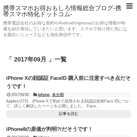
携帯スマホお得おもしろ情報総合ブログ-携
帯スマホ特化ドットコム-
携帯電話会社のお得な契約やAndroidやiphoneのお得な情報や特
価を紹介発信していきたいと思います。スマホで知り得た気にな
る面白いニュースなども強化発信中です。
「 2017年09月 」一覧
iPhone Xの顔認証 FaceID 購入前に注意すべき点だそ
うです！
2017/9/30
iphone
,
未分類
Appleが27日、iPhone Xで初めて採用される顔認証技術Face IDについ
て、詳しく解説したページを公開しました。 Face...
記事を読む
iPhone8の原価が判明?!だそうです！