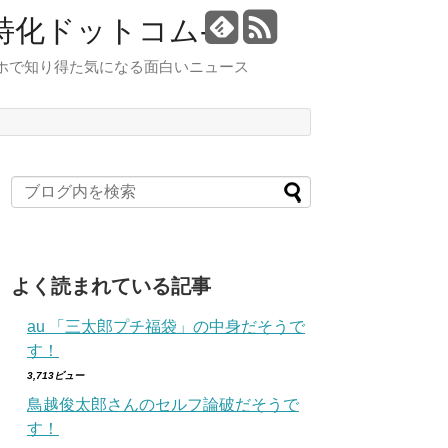
特化ドットコム-
スマホで知り得た気になる面白いニュース
よく読まれている記事
au 「三太郎プチ福袋」の中身だそうで
す！
3,713ビュー
鳥越俊太郎さんのセルフ論破だそうで
す！