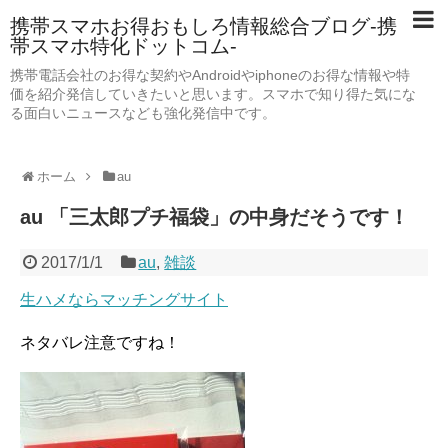
携帯スマホお得おもしろ情報総合ブログ-携
帯スマホ特化ドットコム-
携帯電話会社のお得な契約やAndroidやiphoneのお得な情報や特
価を紹介発信していきたいと思います。スマホで知り得た気にな
る面白いニュースなども強化発信中です。
ホーム
au
au 「三太郎プチ福袋」の中身だそうです！
2017/1/1
au
,
雑談
生ハメならマッチングサイト
ネタバレ注意ですね！