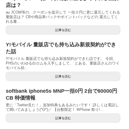
店は？
au JCOM等の、クーポンを提示して 一括０円に更に還元してくれる
量販店は？ CBや商品券パックやポイントバックなどの 還元してく
れる量...
記事を読む
Y!モバイル 量販店でも持ち込み新規契約ができ
た話
Y!モバイル 量販店でも持ち込み新規契約ができた話です。 今回、
PHSのいわゆる白ロムを入手しまして、 とある、量販店さんのワイ
モバイル担...
記事を読む
softbank iphone5s MNP一括0円 2台で80000円
CB 特価情報
更に「Twitter見た！」追加特典もあるみたいです！ 詳しくは電話し
て聞いてみましょう(^O^)／ 【台数限定！ #iPhone 祭り!...
記事を読む