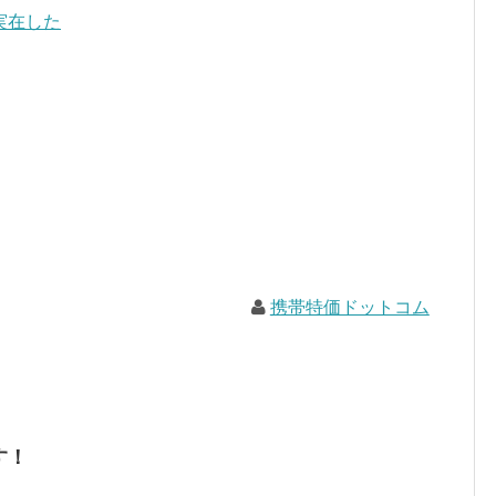
実在した
携帯特価ドットコム
す！