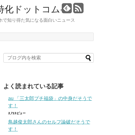
特化ドットコム-
スマホで知り得た気になる面白いニュース
よく読まれている記事
au 「三太郎プチ福袋」の中身だそうで
す！
3,713ビュー
鳥越俊太郎さんのセルフ論破だそうで
す！