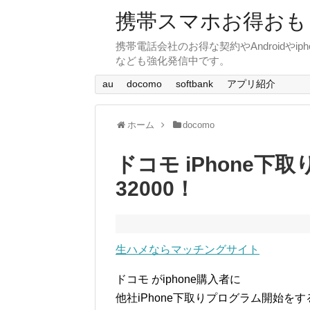
携帯スマホお得おも
携帯電話会社のお得な契約やAndroid
なども強化発信中です。
au
docomo
softbank
アプリ紹介
ホーム
docomo
ドコモ iPhone下
32000！
生ハメならマッチングサイト
ドコモ がiphone購入者に
他社iPhone下取りプログラム開始を