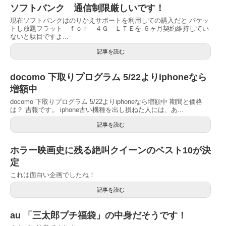
ソフトバンク 通信制限厳しいです！
現在ソフトバンクはのりかえサポートを利用しての購入だと パケッ
トし放題フラット ｆｏｒ ４Ｇ ＬＴＥを ６ヶ月契約維持してい
ないと駄目ですよ...
記事を読む
docomo 下取りプログラム 5/22よりiphoneなら
増額中
docomo 下取りプログラム 5/22よりiphoneなら増額中 期間と価格
は？ 吉報です。 iphone古い機種を出し損ねた人には、あ...
記事を読む
ホラー映画史に残る絶叫クイーンのベスト10が決
定
これは面白い企画でしたね！
記事を読む
au 「三太郎プチ福袋」の中身だそうです！