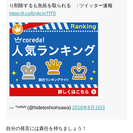
り削除するも魚拓を取られる : ツイッター速報
https://t.co/fzykcmTfT0
— °ʰˢªʷª (@hidetoshiohsawa)
2016年8月10日
自分の発言には責任を持ちましょう！