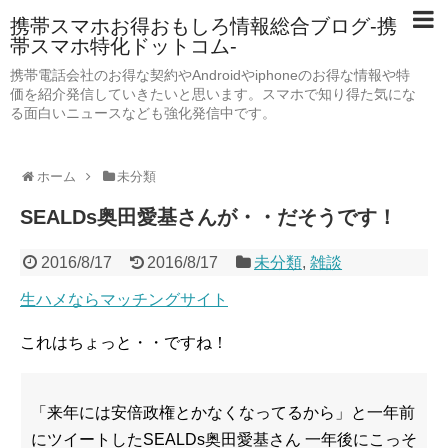
携帯スマホお得おもしろ情報総合ブログ-携
帯スマホ特化ドットコム-
携帯電話会社のお得な契約やAndroidやiphoneのお得な情報や特
価を紹介発信していきたいと思います。スマホで知り得た気にな
る面白いニュースなども強化発信中です。
ホーム
未分類
SEALDs奥田愛基さんが・・だそうです！
2016/8/17
2016/8/17
未分類
,
雑談
生ハメならマッチングサイト
これはちょっと・・ですね！
「来年には安倍政権とかなくなってるから」と一年前
にツイートしたSEALDs奥田愛基さん 一年後にこっそ