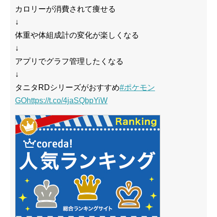
カロリーが消費されて痩せる
↓
体重や体組成計の変化が楽しくなる
↓
アプリでグラフ管理したくなる
↓
タニタRDシリーズがおすすめ
#ポケモン
GO
https://t.co/4jaSQbpYiW