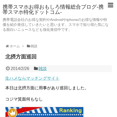
携帯スマホお得おもしろ情報総合ブログ-携
帯スマホ特化ドットコム-
携帯電話会社のお得な契約やAndroidやiphoneのお得な情報や特
価を紹介発信していきたいと思います。スマホで知り得た気にな
る面白いニュースなども強化発信中です。
ホーム
雑談
北摂方面巡回
2014/2/26
雑談
生ハメならマッチングサイト
本日は北摂方面に用事があり巡回しました。
コジマ箕面何もなし