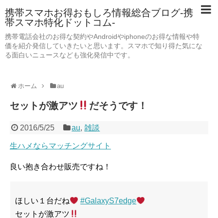
携帯スマホお得おもしろ情報総合ブログ-携
帯スマホ特化ドットコム-
携帯電話会社のお得な契約やAndroidやiphoneのお得な情報や特
価を紹介発信していきたいと思います。スマホで知り得た気にな
る面白いニュースなども強化発信中です。
ホーム
au
セットが激アツ
だそうです！
2016/5/25
au
,
雑談
生ハメならマッチングサイト
良い抱き合わせ販売ですね！
ほしい１台だね
#GalaxyS7edge
セットが激アツ