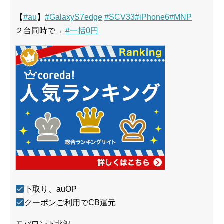
【
#au
】
#GalaxyS7edge
#SCV33
#iPhone6
#MNP
２台同時で→
#一括0円
下取り、auOP
クーポンご利用でCB還元