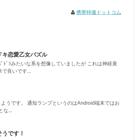
携帯特価ドットコム
ドキ恋愛乙女パズル
ｽﾞﾄﾞﾗみたいな系を想像していましたが これは神経衰
良いです...
くようです。 通知ランプというのはAndroid端末ではお
...
そうです！