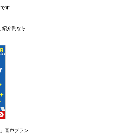
報です
。
て紹介割なら
イ」音声プラン