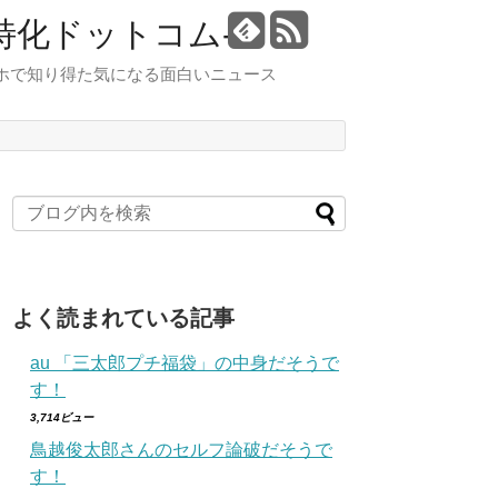
特化ドットコム-
スマホで知り得た気になる面白いニュース
よく読まれている記事
au 「三太郎プチ福袋」の中身だそうで
す！
3,714ビュー
鳥越俊太郎さんのセルフ論破だそうで
す！