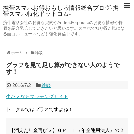
携帯スマホお得おもしろ情報総合ブログ-携
帯スマホ特化ドットコム-
携帯電話会社のお得な契約やAndroidやiphoneのお得な情報や特
価を紹介発信していきたいと思います。スマホで知り得た気にな
る面白いニュースなども強化発信中です。
ホーム
雑談
グラフを見て足し算ができない人のようで
す！
2016/7/2
雑談
生ハメならマッチングサイト
トータルではプラスですよね！
【消えた年金再び２】ＧＰＩＦ（年金運用法人）の２