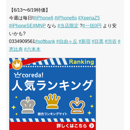
【6/13〜6/19特価】
今週は毎日!
#iPhone6
#iPhone6s
#XperiaZ5
#iPhoneSE
#MNP
なら
#当店限定
?
#一括0円
より安
いかも?
0334909561
#softbank
#自由ヶ丘
#新宿
#目黒
#渋谷
#
恵比寿
#六本木