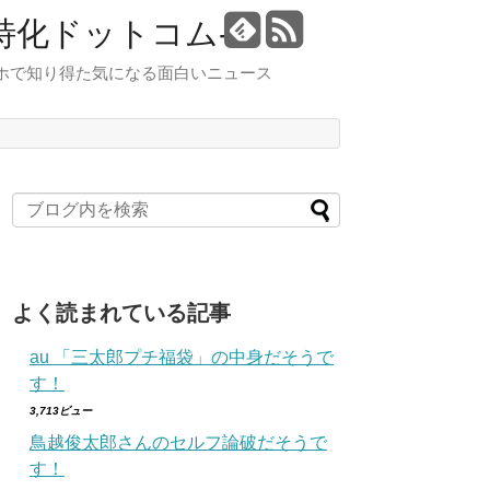
特化ドットコム-
スマホで知り得た気になる面白いニュース
よく読まれている記事
au 「三太郎プチ福袋」の中身だそうで
す！
3,713ビュー
鳥越俊太郎さんのセルフ論破だそうで
す！