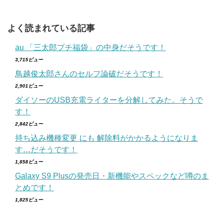
よく読まれている記事
au 「三太郎プチ福袋」の中身だそうです！
3,715ビュー
鳥越俊太郎さんのセルフ論破だそうです！
2,901ビュー
ダイソーのUSB充電ライターを分解してみた。そうで
す！
2,842ビュー
持ち込み機種変更 にも 解除料がかかるようになりま
す…だそうです！
1,858ビュー
Galaxy S9 Plusの発売日・新機能やスペックなど噂のま
とめです！
1,825ビュー