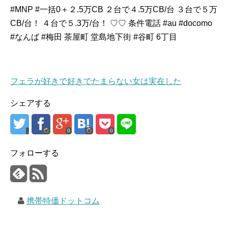
#MNP #一括0＋２.5万CB ２台で４.5万CB/台 ３台で５万
CB/台！ ４台で５.3万/台！ ♡♡ 条件電話 #au #docomo
#なんば #梅田 茶屋町 堂島地下街 #谷町 6丁目
フェラが好きで好きでたまらない女は実在した
シェアする
0
0
フォローする
携帯特価ドットコム