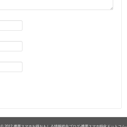
© 2012
携帯スマホお得おもしろ情報総合ブログ-携帯スマホ特化ドットコム-