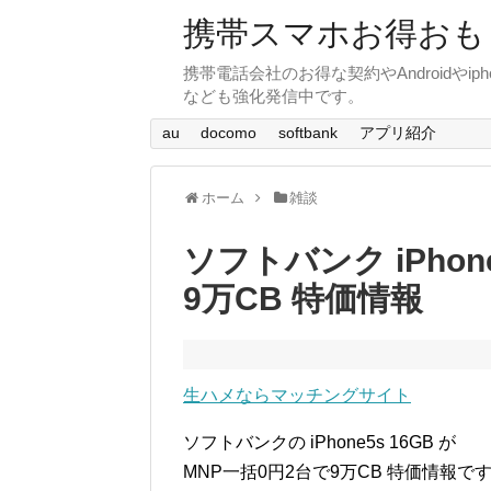
携帯スマホお得おも
携帯電話会社のお得な契約やAndroid
なども強化発信中です。
au
docomo
softbank
アプリ紹介
ホーム
雑談
ソフトバンク iPhon
9万CB 特価情報
生ハメならマッチングサイト
ソフトバンクの iPhone5s 16GB が
MNP一括0円2台で9万CB 特価情報で