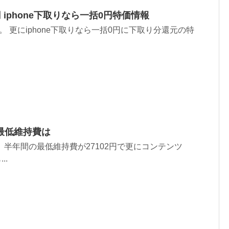
00円 iphone下取りなら一括0円特価情報
0円 です。 更にiphone下取りなら一括0円に下取り分還元の特
 最低維持費は
。 半年間の最低維持費が27102円で更にコンテンツ
..
！