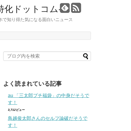
特化ドットコム-
スマホで知り得た気になる面白いニュース
よく読まれている記事
au 「三太郎プチ福袋」の中身だそうで
す！
3,712ビュー
鳥越俊太郎さんのセルフ論破だそうで
す！