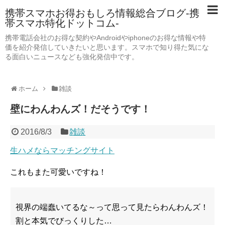
携帯スマホお得おもしろ情報総合ブログ-携
帯スマホ特化ドットコム-
携帯電話会社のお得な契約やAndroidやiphoneのお得な情報や特
価を紹介発信していきたいと思います。スマホで知り得た気にな
る面白いニュースなども強化発信中です。
ホーム
雑談
壁にわんわんズ！だそうです！
2016/8/3
雑談
生ハメならマッチングサイト
これもまた可愛いですね！
視界の端蠢いてるな～って思って見たらわんわんズ！
割と本気でびっくりした…