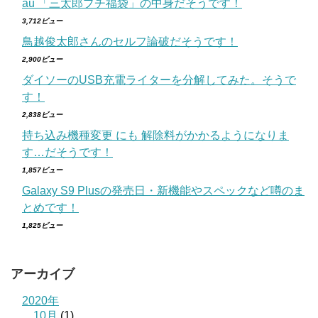
au 「三太郎プチ福袋」の中身だそうです！
3,712ビュー
鳥越俊太郎さんのセルフ論破だそうです！
2,900ビュー
ダイソーのUSB充電ライターを分解してみた。そうで
す！
2,838ビュー
持ち込み機種変更 にも 解除料がかかるようになりま
す…だそうです！
1,857ビュー
Galaxy S9 Plusの発売日・新機能やスペックなど噂のま
とめです！
1,825ビュー
アーカイブ
2020年
10月
(1)