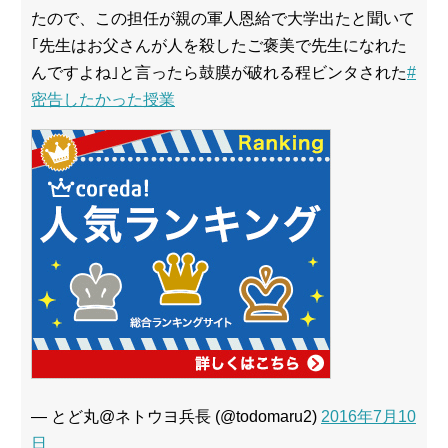
たので、この担任が親の軍人恩給で大学出たと聞いて
｢先生はお父さんが人を殺したご褒美で先生になれた
んですよね｣と言ったら鼓膜が破れる程ビンタされた
#
密告したかった授業
— とど丸@ネトウヨ兵長 (@todomaru2)
2016年7月10
日