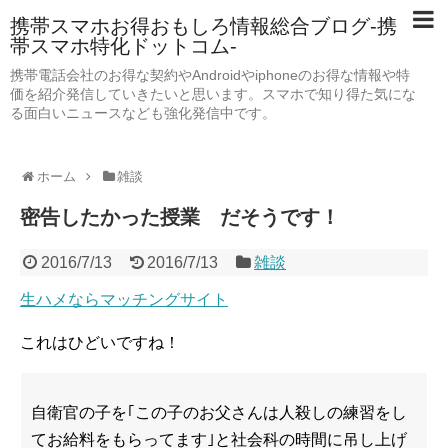
携帯スマホお得おもしろ情報総合ブログ-携
帯スマホ特化ドットコム-
携帯電話会社のお得な契約やAndroidやiphoneのお得な情報や特
価を紹介発信していきたいと思います。スマホで知り得た気にな
る面白いニュースなども強化発信中です。
ホーム
雑談
密告したかった授業 だそうです！
2016/7/13
2016/7/13
雑談
生ハメならマッチングサイト
これはひどいですね！
自衛官の子を｢この子のお父さんは人殺しの練習をし
てお給料をもらってます｣と社会科の時間に吊し上げ