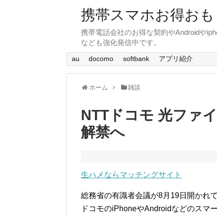
携帯スマホお得おも
携帯電話会社のお得な契約やAndroid
なども強化発信中です。
au
docomo
softbank
アプリ紹介
ホーム
雑談
NTTドコモ 光フ
解禁へ
生ハメならマッチングサイト
総務省の有識者会議が8月19日開かれ
ドコモのiPhoneやAndroidなどのス