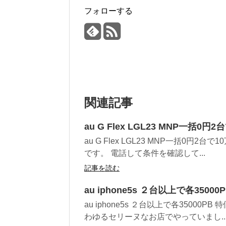
フォローする
関連記事
au G Flex LGL23 MNP一括0円
au G Flex LGL23 MNP一括0円
です。 電話して条件を確認して...
記事を読む
au iphone5s ２台以上で各3500
au iphone5s ２台以上で各3500
わゆるセリーヌなお店でやっていまし..