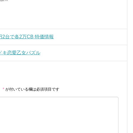
括0円2台で各2万CB 特価情報
ドキ恋愛乙女パズル
。
*
が付いている欄は必須項目です