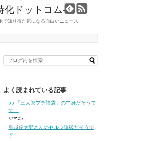
特化ドットコム-
スマホで知り得た気になる面白いニュース
よく読まれている記事
au 「三太郎プチ福袋」の中身だそうで
す！
3,712ビュー
鳥越俊太郎さんのセルフ論破だそうで
す！