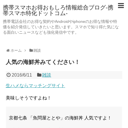
携帯スマホお得おもしろ情報総合ブログ-携
帯スマホ特化ドットコム-
携帯電話会社のお得な契約やAndroidやiphoneのお得な情報や特
価を紹介発信していきたいと思います。スマホで知り得た気にな
る面白いニュースなども強化発信中です。
ホーム
雑談
人気の海鮮丼みてください！
2016/6/11
雑談
生ハメならマッチングサイト
美味しそうですよね！
京都七条 「魚問屋ととや」の海鮮丼 人気ですよ！