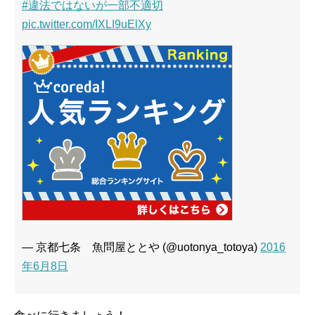
#違法ではないが一部不適切
pic.twitter.com/IXLI9uElXy
— 京都七条 魚問屋ととや (@uotonya_totoya)
2016
年6月8日