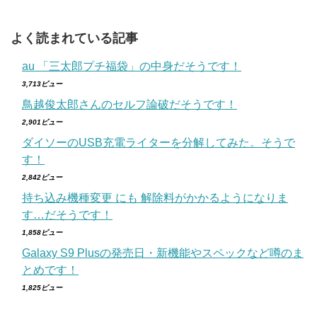
よく読まれている記事
au 「三太郎プチ福袋」の中身だそうです！
3,713ビュー
鳥越俊太郎さんのセルフ論破だそうです！
2,901ビュー
ダイソーのUSB充電ライターを分解してみた。そうで
す！
2,842ビュー
持ち込み機種変更 にも 解除料がかかるようになりま
す…だそうです！
1,858ビュー
Galaxy S9 Plusの発売日・新機能やスペックなど噂のま
とめです！
1,825ビュー