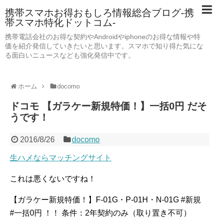
携帯スマホお得おもしろ情報総合ブログ-携
帯スマホ特化ドットコム-
携帯電話会社のお得な契約やAndroidやiphoneのお得な情報や特
価を紹介発信していきたいと思います。スマホで知り得た気にな
る面白いニュースなども強化発信中です。
ホーム
docomo
ドコモ 【ガラケー新規特価！】一括0円 だそ
うです！
2016/8/26
docomo
生ハメならマッチングサイト
これは悪くないですね！
【ガラケー新規特価！】F-01G・P-01H・N-01G #新規
#一括0円 ！！ 条件：2年契約のみ（取り置き不可）