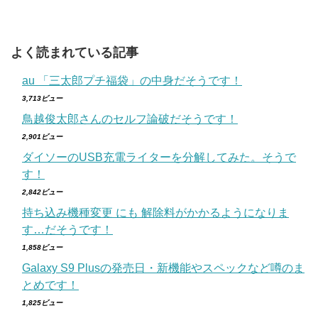
よく読まれている記事
au 「三太郎プチ福袋」の中身だそうです！
3,713ビュー
鳥越俊太郎さんのセルフ論破だそうです！
2,901ビュー
ダイソーのUSB充電ライターを分解してみた。そうで
す！
2,842ビュー
持ち込み機種変更 にも 解除料がかかるようになりま
す…だそうです！
1,858ビュー
Galaxy S9 Plusの発売日・新機能やスペックなど噂のま
とめです！
1,825ビュー