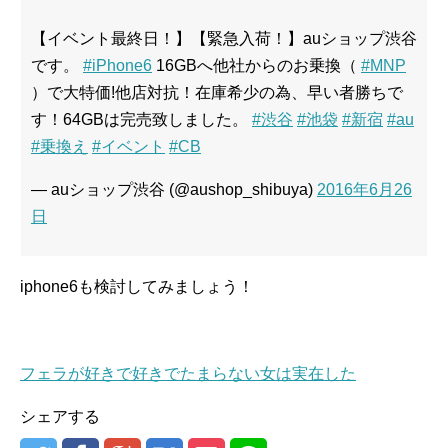
【イベント最終日！】【緊急入荷！】auショップ渋谷
です。
#iPhone6
16GBへ他社からのお乗換（
#MNP
）で大特価!他店対抗！在庫希少の為、早い者勝ちで
す！64GBは完売致しました。
#渋谷
#池袋
#新宿
#au
#乗換え
#イベント
#CB
— auショップ渋谷 (@aushop_shibuya)
2016年6月26
日
iphone6も検討してみましょう！
フェラが好きで好きでたまらない女は実在した
シェアする