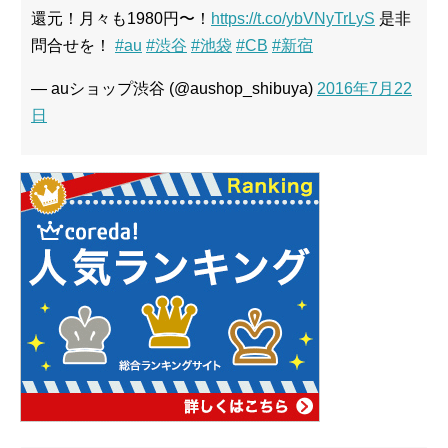
還元！月々も1980円〜！
https://t.co/ybVNyTrLyS
是非
問合せを！
#au
#渋谷
#池袋
#CB
#新宿
— auショップ渋谷 (@aushop_shibuya)
2016年7月22
日