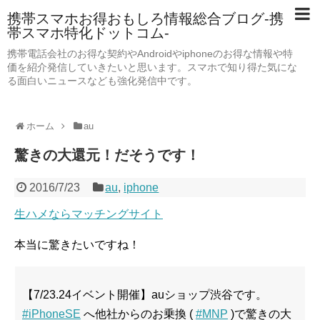
携帯スマホお得おもしろ情報総合ブログ-携
帯スマホ特化ドットコム-
携帯電話会社のお得な契約やAndroidやiphoneのお得な情報や特
価を紹介発信していきたいと思います。スマホで知り得た気にな
る面白いニュースなども強化発信中です。
ホーム
au
驚きの大還元！だそうです！
2016/7/23
au
,
iphone
生ハメならマッチングサイト
本当に驚きたいですね！
【7/23.24イベント開催】auショップ渋谷です。
#iPhoneSE
へ他社からのお乗換 (
#MNP
)で驚きの大