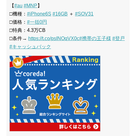
【
#au
#MNP
】
□機種：
#iPhone6S
#16GB
＋
#SOV31
□価格：
#一括0円
□特典：4.3万CB
□条件→
https://t.co/psINOqVX0c
#携帯の王子様
#登戸
#キャッシュバック