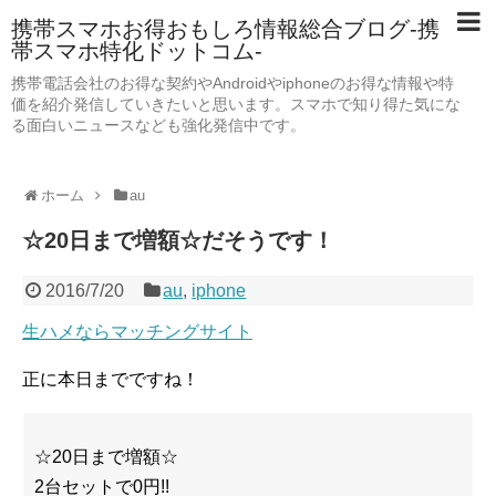
携帯スマホお得おもしろ情報総合ブログ-携
帯スマホ特化ドットコム-
携帯電話会社のお得な契約やAndroidやiphoneのお得な情報や特
価を紹介発信していきたいと思います。スマホで知り得た気にな
る面白いニュースなども強化発信中です。
ホーム
au
☆20日まで増額☆だそうです！
2016/7/20
au
,
iphone
生ハメならマッチングサイト
正に本日までですね！
☆20日まで増額☆
2台セットで0円!!