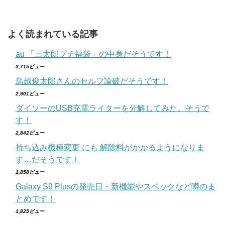
よく読まれている記事
au 「三太郎プチ福袋」の中身だそうです！
3,715ビュー
鳥越俊太郎さんのセルフ論破だそうです！
2,901ビュー
ダイソーのUSB充電ライターを分解してみた。そうで
す！
2,842ビュー
持ち込み機種変更 にも 解除料がかかるようになりま
す…だそうです！
1,858ビュー
Galaxy S9 Plusの発売日・新機能やスペックなど噂のま
とめです！
1,825ビュー