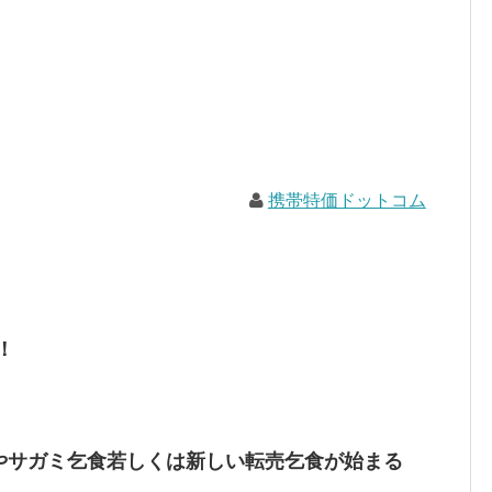
携帯特価ドットコム
！
やサガミ乞食若しくは新しい転売乞食が始まる