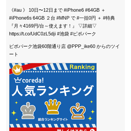
《#au 》 10日〜12日まで #iPhone6 #64GB ＋
#iPhone6s 64GB ２台 #MNP で #一括0円 ＋ #特典
『月々4169円/台～使えます！』 ▽詳細▽
https://t.co/UdC0zL5dji #池袋 #ピポパーク
ピポパーク池袋60階通り店 @PPP_ike60 からのツイ
ート