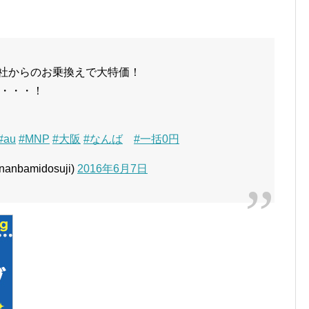
からのお乗換えで大特価！
・・・！
#au
#MNP
#大阪
#なんば
#一括0円
bamidosuji)
2016年6月7日