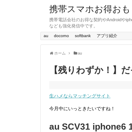
携帯スマホお得おも
携帯電話会社のお得な契約やAndroid
なども強化発信中です。
au
docomo
softbank
アプリ紹介
ホーム
au
【残りわずか！】だ
生ハメならマッチングサイト
今月中にいっときたいですね！
au SCV31 iphone