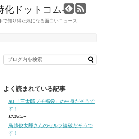
特化ドットコム-
スマホで知り得た気になる面白いニュース
よく読まれている記事
au 「三太郎プチ福袋」の中身だそうで
す！
3,715ビュー
鳥越俊太郎さんのセルフ論破だそうで
す！