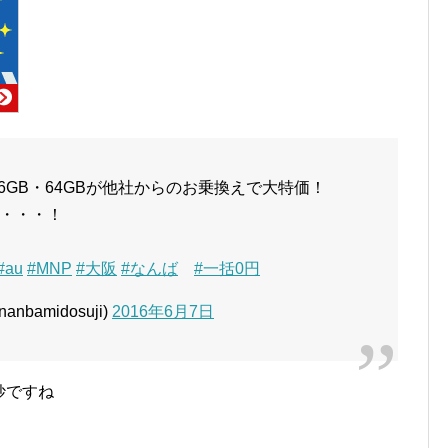
6GB・64GBが他社からのお乗換えで大特価！
・・・！
#au
#MNP
#大阪
#なんば
#一括0円
bamidosuji)
2016年6月7日
妙ですね