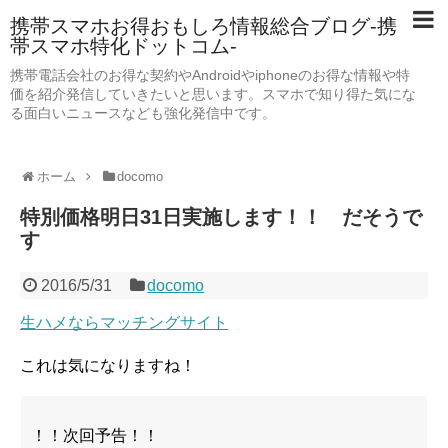
携帯スマホお得おもしろ情報総合ブログ-携
帯スマホ特化ドットコム-
携帯電話会社のお得な契約やAndroidやiphoneのお得な情報や特
価を紹介発信していきたいと思います。スマホで知り得た気にな
る面白いニュースなども強化発信中です。
ホーム
docomo
特別価格明日31日実施します！！ だそうで
す
2016/5/31
docomo
生ハメならマッチングサイト
これは気になりますね！
！！次回予告！！