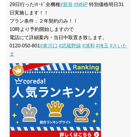
29日行ったiﾓｰﾄﾞ全機種
#新規
#MNP
特別価格明日31
日実施します！！
プラン条件：２年契約のみ！！
10時より予約開始しますので
電話にて詳細案内・当日中取置き致します。
0120-050-801
#東川口
#武蔵野線
#浦和
#埼玉
#さいた
ま