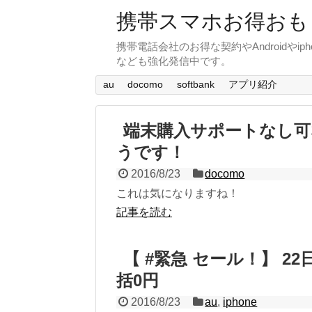
携帯スマホお得おも
携帯電話会社のお得な契約やAndroid
なども強化発信中です。
au
docomo
softbank
アプリ紹介
端末購入サポートなし可
うです！
2016/8/23
docomo
これは気になりますね！
記事を読む
【 #緊急 セール！】 22日
括0円
2016/8/23
au
,
iphone