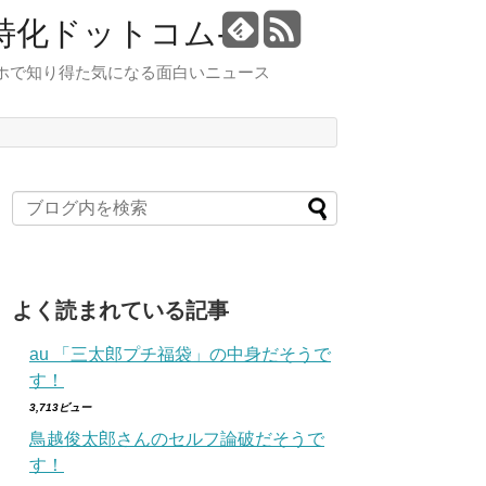
特化ドットコム-
スマホで知り得た気になる面白いニュース
よく読まれている記事
au 「三太郎プチ福袋」の中身だそうで
す！
3,713ビュー
鳥越俊太郎さんのセルフ論破だそうで
す！